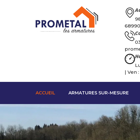
Ad
9
68990
Co
03
prome
Ho
Lu
| Ven 
ACCUEIL
ARMATURES SUR-MESURE